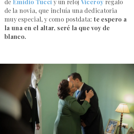
de
Emidio Tucci
y un reloj
Viceroy
regalo
de la novia, que incluía una dedicatoria
muy especial, y como postdata:
te espero a
la una en el altar, seré la que voy de
blanco.