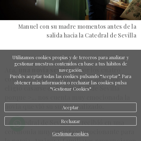
Manuel con su madre momentos antes de la
salida hacia la Catedral de Sevilla
Utilizamos cookies propias y de terceros para analizar y
gestionar nuestros contenidos en base a tus hábitos de
Ara,
una
novia sevillan
a
por los cuatro
navegación.
Puedes aceptar todas las cookies pulsando “Aceptar”. Para
costados, como ella mismo se describe,
obtener más información o rechazar las cookies pulsa
eligió casarse en la Catedral de Sevilla
“Gestionar Cookies“
porque >... nos cuenta muy emocionada la
novia que vió su sueño realizado.
Aceptar
La Catedral de Sevilla los recibió en una
Rechazar
ceremonia muy sentida y emocionante para
Gestionar cookies
la pareja. Amigos y familiares pronunciaron