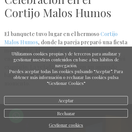
Cortijo Malos Humos
El banquete tuvo lugar en el hermoso
Cortijo
Malos Humos
, donde la pareja preparó una fiesta
inolvidable. El
catering de Santa Brígida
se
Utilizamos cookies propias y de terceros para analizar y
encargó de deleitar a los invitados con un menú
gestionar nuestros contenidos en base a tus hábitos de
navegación.
exquisito. La velada terminó con un animado
Puedes aceptar todas las cookies pulsando “Aceptar”. Para
baile, donde todos disfrutaron hasta el último
obtener más información o rechazar las cookies pulsa
momento.
“Gestionar Cookies“
Aceptar
Rechazar
Gestionar cookies