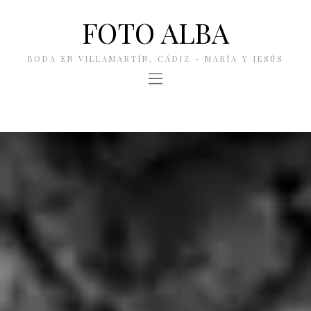
FOTO ALBA
BODA EN VILLAMARTÍN, CÁDIZ - MARÍA Y JESÚS